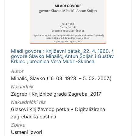
[
1
]
Mjesto
izdanja
Zagreb
1
Mladi govore : Književni petak, 22. 4. 1960. /
govore Slavko Mihalić, Antun Šoljan i Gustav
Krklec ; urednica Vera Mudri-Škunca
[
Autor
1
Mihalić, Slavko (16. 03. 1928. – 5. 02. 2007.)
]
Nakladnik
Nakladnička
Zagreb : Knjižnice grada Zagreba, 2017
cjelina
Nakladnički niz
Digitalizirana zagrebačka baština
1
Glasovi Književnog petka
•
Digitalizirana
Glasovi Književnog petka
1
zagrebačka baština
Zbirka
Usmeni izvori