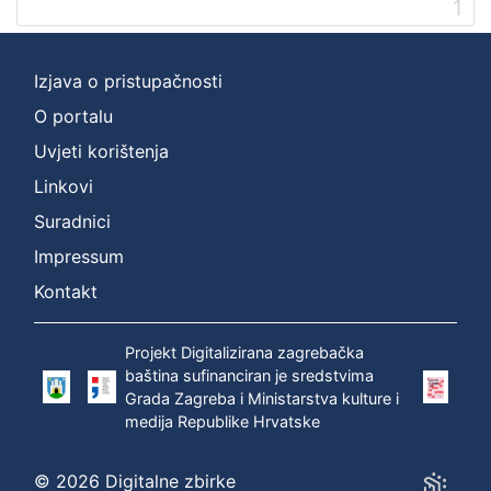
1
[
2
]
Izjava o pristupačnosti
Prava
O portalu
Zaštićeno autorskim pravom
1
Uvjeti korištenja
Linkovi
Suradnici
[
Impressum
1
]
Kontakt
Vrsta
građe
Projekt Digitalizirana zagrebačka
zvučna građa - neglazbena
1
baština sufinanciran je sredstvima
Grada Zagreba i Ministarstva kulture i
medija Republike Hrvatske
[
© 2026 Digitalne zbirke
1