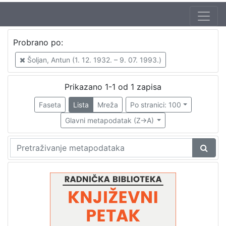
Autor
Probrano po:
Mudri-Škunca, Vera
1
Šoljan, Antun (1. 12. 1932. – 9. 07. 1993.)
Šoljan, Antun (1. 12. 1932. – 9. 07. 1993.)
1
Mihalić, Slavko (16. 03. 1928. – 5. 02. 2007.)
1
Prikazano 1-1 od 1 zapisa
Krklec, Gustav (23. 06. 1899. – 30. 10. 1977)
1
Faseta
Lista
Mreža
Po stranici: 100
Glavni metapodatak (Z->A)
[
4
]
Izdavač
Knjižnice grada Zagreba
1