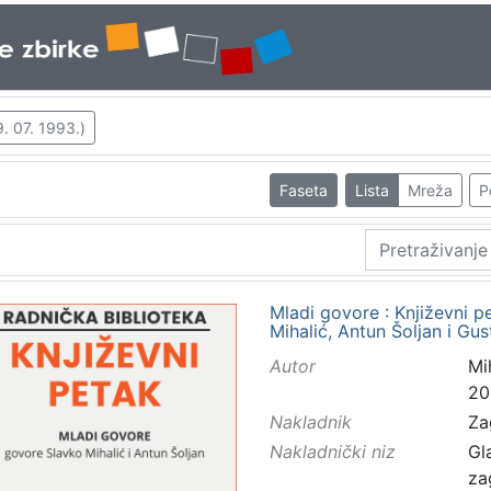
9. 07. 1993.)
Faseta
Lista
Mreža
P
Mladi govore : Književni p
Mihalić, Antun Šoljan i Gu
Autor
Mi
20
Nakladnik
Za
Nakladnički niz
Gl
za