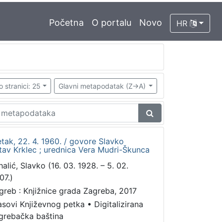
Početna
O portalu
Novo
HR
o stranici: 25
Glavni metapodatak (Z->A)
etak, 22. 4. 1960. / govore Slavko
stav Krklec ; urednica Vera Mudri-Škunca
halić, Slavko (16. 03. 1928. – 5. 02.
07.)
greb : Knjižnice grada Zagreba, 2017
asovi Književnog petka
•
Digitalizirana
grebačka baština