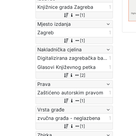
Knjižnice grada Zagreba
1
[1]
Mjesto izdanja
Zagreb
1
[1]
Nakladnička cjelina
Digitalizirana zagrebačka baština
1
Glasovi Književnog petka
1
[2]
Prava
Zaštićeno autorskim pravom
1
[1]
Vrsta građe
zvučna građa - neglazbena
1
[1]
Zbirka