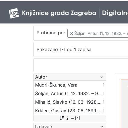
Probrano po:
Šoljan, Antun (1. 12. 1932. – 
Prikazano 1-1 od 1 zapisa
Autor
Mudri-Škunca, Vera
1
Šoljan, Antun (1. 12. 1932. – 9. 07. 1993.)
1
Mihalić, Slavko (16. 03. 1928. – 5. 02. 2007.)
1
Krklec, Gustav (23. 06. 1899. – 30. 10. 1977)
1
[4]
Izdavač