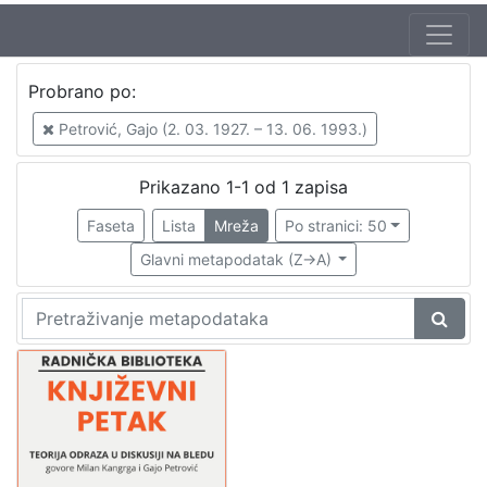
Autor
Probrano po:
Mudri-Škunca, Vera
1
Petrović, Gajo (2. 03. 1927. – 13. 06. 1993.)
Kangrga, Milan (1. 05. 1923. – 25. 04. 2008.)
1
Petrović, Gajo (2. 03. 1927. – 13. 06. 1993.)
1
Prikazano 1-1 od 1 zapisa
Faseta
Lista
Mreža
Po stranici: 50
Glavni metapodatak (Z->A)
[
3
]
Izdavač
Knjižnice grada Zagreba
1
[