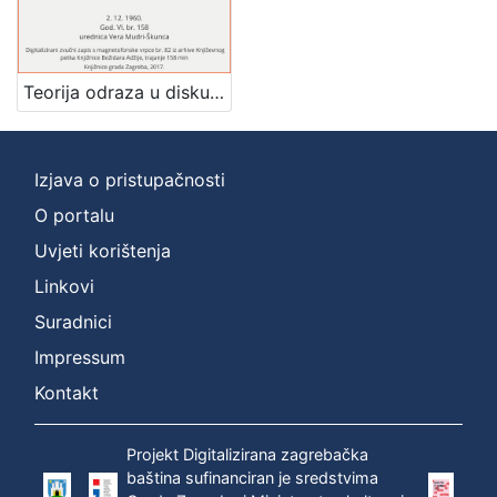
1
]
Mjesto
izdanja
Teorija odraza u diskusiji na Bledu : Književni petak, 2. 12. 1960., Radnički dom / govore Milan Kangrga i Gajo Petrović ; urednica Vera Mudri-Škunca
Zagreb
1
Izjava o pristupačnosti
O portalu
[
1
Uvjeti korištenja
]
Linkovi
Nakladnička
Suradnici
cjelina
Digitalizirana zagrebačka baština
1
Impressum
Glasovi Književnog petka
1
Kontakt
Projekt Digitalizirana zagrebačka
baština sufinanciran je sredstvima
[