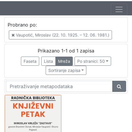
Autor
Probrano po:
Škunca, Stanislav
1
Vaupotić, Miroslav (22. 10. 1925. – 12. 06. 1981.)
Vaupotić, Miroslav (22. 10. 1925. – 12. 06. 1981.)
1
Malec Utrobičić, Jasna (30. 09. 1944.)
1
Prikazano 1-1 od 1 zapisa
Rumora, Ante
1
Faseta
Lista
Mreža
Po stranici: 50
Donat, Branimir (5. 09. 1934. – 15. 04. 2010.)
1
Sortiranje zapisa
Popović, Bruno (17. 07. 1928. – 28. 03. 2012.)
1
[
6
]
Izdavač
Knjižnice grada Zagreba
1