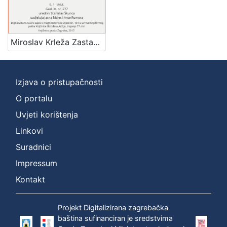
[
Miroslav Krleža Zastave : Književni petak, 5. 1. 1968. / govore Branimir Donat, Bruno Popović i Miroslav Vaupotić ; sudjeluju Jasna Malec i Ante Rumora ; urednik Stanislav Škunca
1
]
Mjesto
Izjava o pristupačnosti
izdanja
O portalu
Zagreb
1
Uvjeti korištenja
Linkovi
[
Suradnici
1
Impressum
]
Kontakt
Nakladnička
cjelina
Projekt Digitalizirana zagrebačka
Digitalizirana zagrebačka baština
1
baština sufinanciran je sredstvima
Glasovi Književnog petka
1