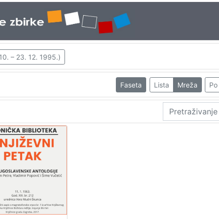
10. – 23. 12. 1995.)
Faseta
Lista
Mreža
Po 