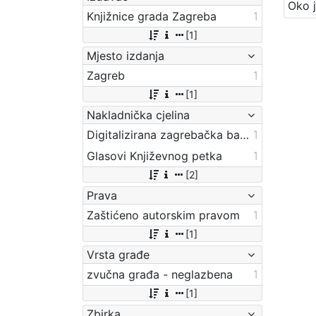
Knjižnice grada Zagreba
1
[1]
Mjesto izdanja
Zagreb
1
[1]
Nakladnička cjelina
Digitalizirana zagrebačka baština
1
Glasovi Književnog petka
1
[2]
Prava
Zaštićeno autorskim pravom
1
[1]
Vrsta građe
zvučna građa - neglazbena
1
[1]
Zbirka