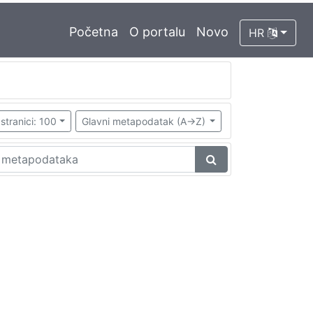
Početna
O portalu
Novo
HR
stranici: 100
Glavni metapodatak (A->Z)