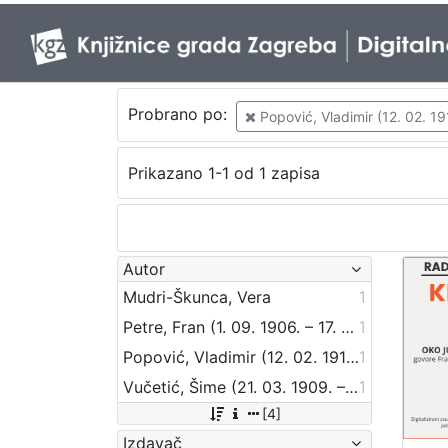
Probrano po:
Popović, Vladimir (12. 02. 19
Prikazano 1-1 od 1 zapisa
Autor
Mudri-Škunca, Vera
1
Petre, Fran (1. 09. 1906. – 17. 12. 1978.)
1
Popović, Vladimir (12. 02. 1910. – 23. 12. 1995.)
1
Vučetić, Šime (21. 03. 1909. – 28. 07. 1987.)
1
[4]
Izdavač