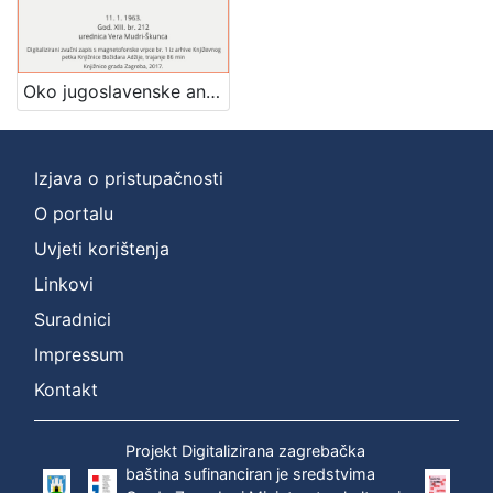
[
1
]
Oko jugoslavenske antologije : Književni petak, 11. 1. 1963. / govore Fran Petre, Vladimir Popović, Šime Vučetić ; urednica Vera Mudri-Škunca
Mjesto
izdanja
Zagreb
1
Izjava o pristupačnosti
O portalu
Uvjeti korištenja
[
1
Linkovi
]
Suradnici
Nakladnička
Impressum
cjelina
Digitalizirana zagrebačka baština
1
Kontakt
Glasovi Književnog petka
1
Projekt Digitalizirana zagrebačka
baština sufinanciran je sredstvima