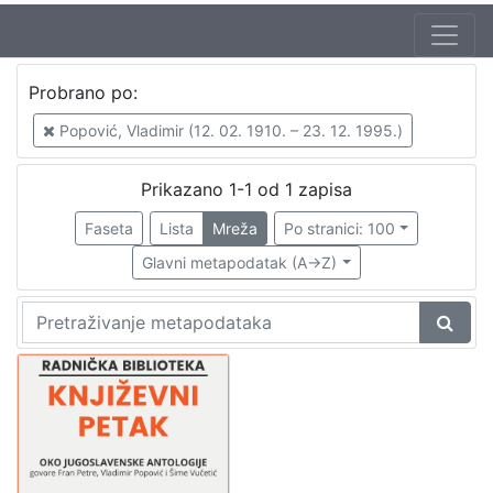
Autor
Probrano po:
Mudri-Škunca, Vera
1
Popović, Vladimir (12. 02. 1910. – 23. 12. 1995.)
Petre, Fran (1. 09. 1906. – 17. 12. 1978.)
1
Popović, Vladimir (12. 02. 1910. – 23. 12. 1995.)
1
Prikazano 1-1 od 1 zapisa
Vučetić, Šime (21. 03. 1909. – 28. 07. 1987.)
1
Faseta
Lista
Mreža
Po stranici: 100
Glavni metapodatak (A->Z)
[
4
]
Izdavač
Knjižnice grada Zagreba
1