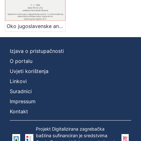
[
1
]
Oko jugoslavenske antologije : Književni petak, 11. 1. 1963. / govore Fran Petre, Vladimir Popović, Šime Vučetić ; urednica Vera Mudri-Škunca
Mjesto
izdanja
Zagreb
1
Izjava o pristupačnosti
O portalu
Uvjeti korištenja
[
1
Linkovi
]
Suradnici
Nakladnička
Impressum
cjelina
Digitalizirana zagrebačka baština
1
Kontakt
Glasovi Književnog petka
1
Projekt Digitalizirana zagrebačka
baština sufinanciran je sredstvima