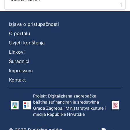
1
[
2
]
Izjava o pristupačnosti
Prava
O portalu
Zaštićeno autorskim pravom
1
Uvjeti korištenja
Linkovi
Suradnici
[
1
Impressum
]
Kontakt
Vrsta
građe
Projekt Digitalizirana zagrebačka
zvučna građa - neglazbena
1
baština sufinanciran je sredstvima
Grada Zagreba i Ministarstva kulture i
medija Republike Hrvatske
[
1
© 2026 Digitalne zbirke