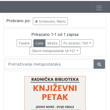
Autor
Probrano po:
Schiavato, Mario
Škunca, Stanislav
1
Damiani, Alessandro (26. 08. 1928. – 17. 10. 2015.)
1
Prikazano 1-1 od 1 zapisa
Schiavato, Mario
1
Faseta
Lista
Mreža
Po stranici: 100
Scotti, Giacomo (1. 12. 1928.)
1
Glavni metapodatak (A->Z)
[
4
]
Izdavač
Knjižnice grada Zagreba
1