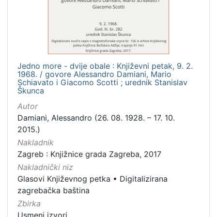
[
1
]
Mjesto
izdanja
Jedno more - dvije obale : Književni petak, 9. 2.
Zagreb
1
1968. / govore Alessandro Damiani, Mario
Schiavato i Giacomo Scotti ; urednik Stanislav
Škunca
Autor
[
Damiani, Alessandro (26. 08. 1928. – 17. 10.
1
2015.)
]
Nakladnik
Nakladnička
Zagreb : Knjižnice grada Zagreba, 2017
cjelina
Nakladnički niz
Digitalizirana zagrebačka baština
1
Glasovi Književnog petka
•
Digitalizirana
Glasovi Književnog petka
1
zagrebačka baština
Zbirka
Usmeni izvori