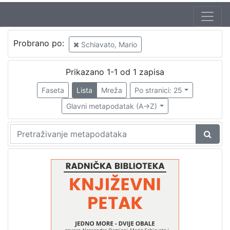
Autor
Probrano po:
Schiavato, Mario
Škunca, Stanislav
1
Damiani, Alessandro (26. 08. 1928. – 17. 10. 2015.)
1
Prikazano 1-1 od 1 zapisa
Schiavato, Mario
1
Faseta
Lista
Mreža
Po stranici: 25
Scotti, Giacomo (1. 12. 1928.)
1
Glavni metapodatak (A->Z)
[
4
]
Izdavač
Knjižnice grada Zagreba
1