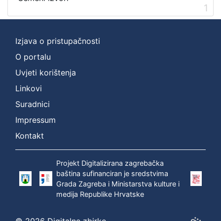
1
[
2
]
Izjava o pristupačnosti
Prava
O portalu
Zaštićeno autorskim pravom
1
Uvjeti korištenja
Linkovi
Suradnici
[
1
Impressum
]
Kontakt
Vrsta
građe
Projekt Digitalizirana zagrebačka
zvučna građa - neglazbena
1
baština sufinanciran je sredstvima
Grada Zagreba i Ministarstva kulture i
medija Republike Hrvatske
[
1
© 2026 Digitalne zbirke