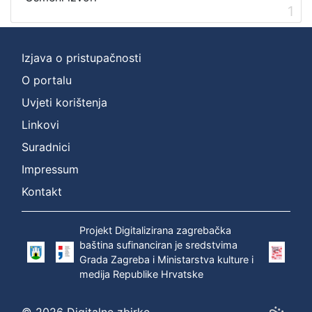
1
[
2
]
Izjava o pristupačnosti
Prava
O portalu
Zaštićeno autorskim pravom
1
Uvjeti korištenja
Linkovi
Suradnici
[
1
Impressum
]
Kontakt
Vrsta
građe
Projekt Digitalizirana zagrebačka
zvučna građa - neglazbena
1
baština sufinanciran je sredstvima
Grada Zagreba i Ministarstva kulture i
medija Republike Hrvatske
[
1
© 2026 Digitalne zbirke