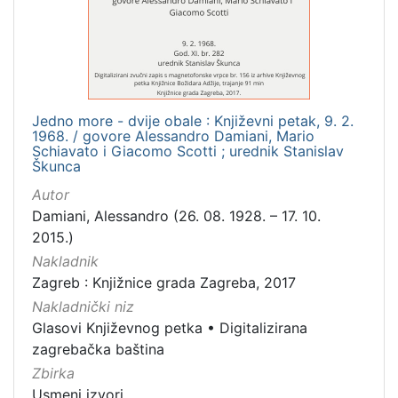
[
1
]
Mjesto
izdanja
Jedno more - dvije obale : Književni petak, 9. 2.
Zagreb
1
1968. / govore Alessandro Damiani, Mario
Schiavato i Giacomo Scotti ; urednik Stanislav
Škunca
Autor
[
Damiani, Alessandro (26. 08. 1928. – 17. 10.
1
2015.)
]
Nakladnik
Nakladnička
Zagreb : Knjižnice grada Zagreba, 2017
cjelina
Nakladnički niz
Digitalizirana zagrebačka baština
1
Glasovi Književnog petka
•
Digitalizirana
Glasovi Književnog petka
1
zagrebačka baština
Zbirka
Usmeni izvori