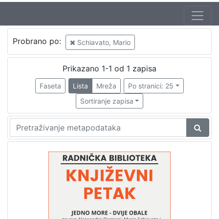
Autor
Probrano po:
Schiavato, Mario
Škunca, Stanislav
1
Damiani, Alessandro (26. 08. 1928. – 17. 10. 2015.)
1
Prikazano 1-1 od 1 zapisa
Schiavato, Mario
1
Faseta
Lista
Mreža
Po stranici: 25
Scotti, Giacomo (1. 12. 1928.)
1
Sortiranje zapisa
[
4
]
Izdavač
Knjižnice grada Zagreba
1