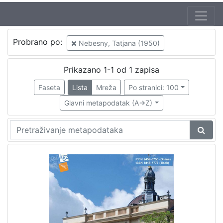
Autor
Probrano po:
Nebesny, Tatjana (1950)
Nebesny, Tatjana (1950)
1
Prikazano 1-1 od 1 zapisa
Faseta
Lista
Mreža
Po stranici: 100
[
1
Glavni metapodatak (A->Z)
]
Zbirka
Izvještaj o radu
1
Izdanja Knjižnica grada Zagreba - E-knjige
1
[
2
]