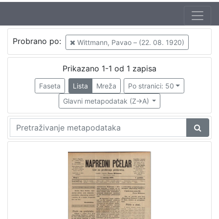
Autor
Probrano po:
Wittmann, Pavao – (22. 08. 1920)
Wittmann, Pavao – (22. 08. 1920)
1
Prikazano 1-1 od 1 zapisa
Faseta
Lista
Mreža
Po stranici: 50
[
1
Glavni metapodatak (Z->A)
]
Mjesto
izdanja
Zagreb
1
[
1
]