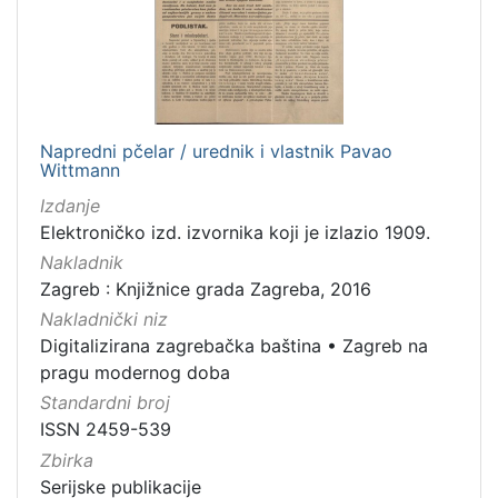
Nakladnička
cjelina
Zagreb na pragu modernog doba
1
Digitalizirana zagrebačka baština
1
Napredni pčelar / urednik i vlastnik Pavao
Wittmann
Izdanje
[
Elektroničko izd. izvornika koji je izlazio 1909.
2
]
Nakladnik
Zagreb : Knjižnice grada Zagreba, 2016
Vrsta
Nakladnički niz
građe
Digitalizirana zagrebačka baština
•
Zagreb na
časopis
1
pragu modernog doba
Standardni broj
ISSN 2459-539
[
Zbirka
1
Serijske publikacije
]