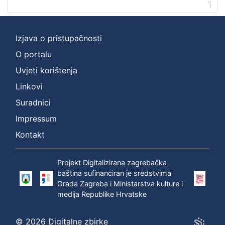
1
Zbirka
Serijske publikacije
1
Izjava o pristupačnosti
O portalu
Uvjeti korištenja
[
1
Linkovi
]
Suradnici
Impressum
Kontakt
Projekt Digitalizirana zagrebačka
baština sufinanciran je sredstvima
Grada Zagreba i Ministarstva kulture i
medija Republike Hrvatske
© 2026 Digitalne zbirke