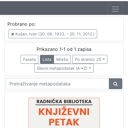
Autor
Probrano po:
Kušan, Ivan (30. 08. 1933. – 20. 11. 2012.)
1
Kušan, Ivan (30. 08. 1933. – 20. 11. 2012.)
Kateb, Yacine (6. 08. 1929. – 28. 10. 1989.)
1
Prikazano 1-1 od 1 zapisa
Faseta
Lista
Mreža
Po stranici: 25
[
2
Glavni metapodatak (A->Z)
]
Izdavač
Knjižnice grada Zagreba
1
[
1
]