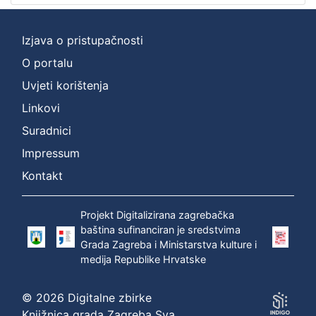
]
Prava
Izjava o pristupačnosti
Zaštićeno autorskim pravom
1
O portalu
Uvjeti korištenja
Linkovi
[
1
Suradnici
]
Impressum
Vrsta
građe
Kontakt
zvučna građa - neglazbena
1
Projekt Digitalizirana zagrebačka
baština sufinanciran je sredstvima
Grada Zagreba i Ministarstva kulture i
[
medija Republike Hrvatske
1
]
© 2026 Digitalne zbirke
Zbirka
Knjižnica grada Zagreba Sva