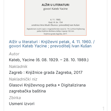
Mjesto
izdanja
Zagreb
1
Alžir u literaturi : Književni petak, 4. 11. 1960. /
[
govori Kateb Yacine ; prevoditelj Ivan Kušan
1
]
Autor
Nakladnička
Kateb, Yacine (6. 08. 1929. – 28. 10. 1989.)
cjelina
Nakladnik
Digitalizirana zagrebačka baština
1
Zagreb : Knjižnice grada Zagreba, 2017
Nakladnički niz
Glasovi Književnog petka
1
Glasovi Književnog petka
•
Digitalizirana
zagrebačka baština
Zbirka
[
Usmeni izvori
2
1