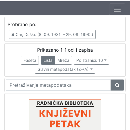
Autor
Probrano po:
Mudri-Škunca, Vera
1
Car, Duško (8. 09. 1931. – 29. 08. 1990.)
Car, Duško (8. 09. 1931. – 29. 08. 1990.)
1
Prikazano 1-1 od 1 zapisa
Faseta
Lista
Mreža
Po stranici: 10
[
2
Glavni metapodatak (Z->A)
]
Izdavač
Knjižnice grada Zagreba
1
[
1
]