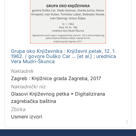
Mjesto
izdanja
Zagreb
1
Grupa oko Književnika : Književni petak, 12. 1.
[
1962. / govore Duško Car ... [et al.] ; urednica
1
Vera Mudri-Škunca
]
Nakladnik
Nakladnička
Zagreb : Knjižnice grada Zagreba, 2017
cjelina
Nakladnički niz
Digitalizirana zagrebačka baština
1
Glasovi Književnog petka
•
Digitalizirana
Glasovi Književnog petka
1
zagrebačka baština
Zbirka
Usmeni izvori
1
[
2