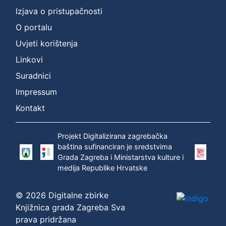
]
Izjava o pristupačnosti
Prava
O portalu
Zaštićeno autorskim pravom
1
Uvjeti korištenja
Linkovi
Suradnici
[
1
Impressum
]
Kontakt
Vrsta
građe
Projekt Digitalizirana zagrebačka
zvučna građa - neglazbena
1
baština sufinanciran je sredstvima
Grada Zagreba i Ministarstva kulture i
medija Republike Hrvatske
[
1
© 2026 Digitalne zbirke
]
Knjižnica grada Zagreba Sva
prava pridržana
Zbirka