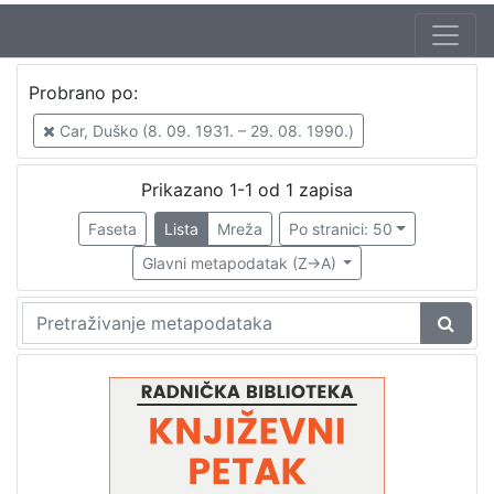
Autor
Probrano po:
Mudri-Škunca, Vera
1
Car, Duško (8. 09. 1931. – 29. 08. 1990.)
Car, Duško (8. 09. 1931. – 29. 08. 1990.)
1
Prikazano 1-1 od 1 zapisa
Faseta
Lista
Mreža
Po stranici: 50
[
2
Glavni metapodatak (Z->A)
]
Izdavač
Knjižnice grada Zagreba
1
[
1
]