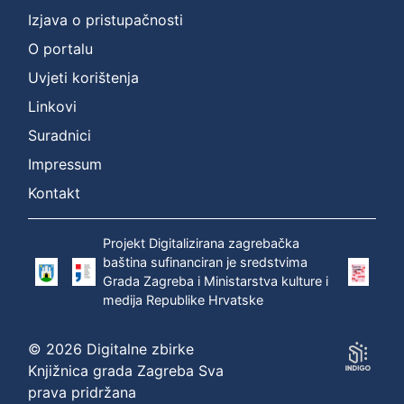
]
Izjava o pristupačnosti
Prava
O portalu
Zaštićeno autorskim pravom
1
Uvjeti korištenja
Linkovi
Suradnici
[
1
Impressum
]
Kontakt
Vrsta
građe
Projekt Digitalizirana zagrebačka
zvučna građa - neglazbena
1
baština sufinanciran je sredstvima
Grada Zagreba i Ministarstva kulture i
medija Republike Hrvatske
[
1
© 2026 Digitalne zbirke
]
Knjižnica grada Zagreba Sva
prava pridržana
Zbirka