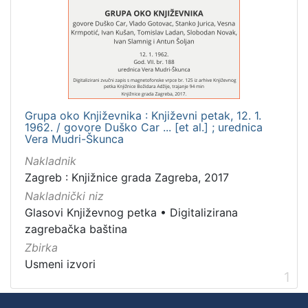
Mjesto
izdanja
Zagreb
1
Grupa oko Književnika : Književni petak, 12. 1.
[
1962. / govore Duško Car ... [et al.] ; urednica
1
Vera Mudri-Škunca
]
Nakladnik
Nakladnička
Zagreb : Knjižnice grada Zagreba, 2017
cjelina
Nakladnički niz
Digitalizirana zagrebačka baština
1
Glasovi Književnog petka
•
Digitalizirana
Glasovi Književnog petka
1
zagrebačka baština
Zbirka
Usmeni izvori
1
[
2