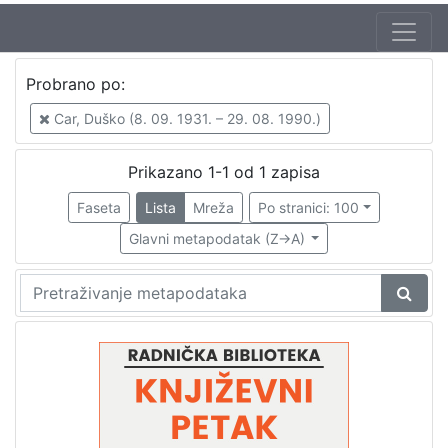
Autor
Probrano po:
Mudri-Škunca, Vera
1
Car, Duško (8. 09. 1931. – 29. 08. 1990.)
Car, Duško (8. 09. 1931. – 29. 08. 1990.)
1
Prikazano 1-1 od 1 zapisa
Faseta
Lista
Mreža
Po stranici: 100
[
2
Glavni metapodatak (Z->A)
]
Izdavač
Knjižnice grada Zagreba
1
[
1
]