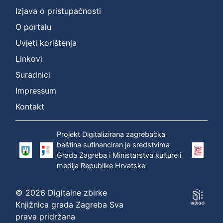
]
Izjava o pristupačnosti
Prava
O portalu
Zaštićeno autorskim pravom
1
Uvjeti korištenja
Linkovi
Suradnici
[
1
Impressum
]
Kontakt
Vrsta
građe
Projekt Digitalizirana zagrebačka
zvučna građa - neglazbena
1
baština sufinanciran je sredstvima
Grada Zagreba i Ministarstva kulture i
medija Republike Hrvatske
[
1
© 2026 Digitalne zbirke
]
Knjižnica grada Zagreba Sva
prava pridržana
Zbirka