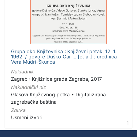
Mjesto
izdanja
Zagreb
1
Grupa oko Književnika : Književni petak, 12. 1.
[
1962. / govore Duško Car ... [et al.] ; urednica
1
Vera Mudri-Škunca
]
Nakladnik
Nakladnička
Zagreb : Knjižnice grada Zagreba, 2017
cjelina
Nakladnički niz
Digitalizirana zagrebačka baština
1
Glasovi Književnog petka
•
Digitalizirana
Glasovi Književnog petka
1
zagrebačka baština
Zbirka
Usmeni izvori
1
[
2