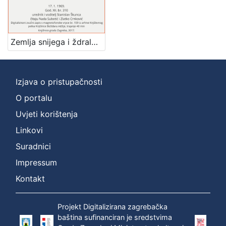
[
1
]
Zemlja snijega i ždralova - Yasunari Kavabata : Književni petak, 17. 1. 1969., dvorana u Medulićevoj 30 / govori Zlatko Gorjan ; čitaju Nada Subotić i Zlatko Crnković ; urednik i voditelj Stanislav Škunca
Mjesto
izdanja
Zagreb
1
Izjava o pristupačnosti
O portalu
Uvjeti korištenja
[
1
Linkovi
]
Suradnici
Nakladnička
Impressum
cjelina
Digitalizirana zagrebačka baština
1
Kontakt
Glasovi Književnog petka
1
Projekt Digitalizirana zagrebačka
baština sufinanciran je sredstvima