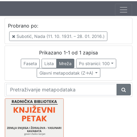
Autor
Probrano po:
Škunca, Stanislav
1
Subotić, Nada (11. 10. 1931. – 28. 01. 2016.)
Crnković, Zlatko (27. 05. 1936. – 14. 02. 2012.)
1
Gorjan, Zlatko (15. 07. 1901. – 21. 06. 1976.)
1
Prikazano 1-1 od 1 zapisa
Subotić, Nada (11. 10. 1931. – 28. 01. 2016.)
1
Faseta
Lista
Mreža
Po stranici: 100
Glavni metapodatak (Z->A)
[
4
]
Izdavač
Knjižnice grada Zagreba
1