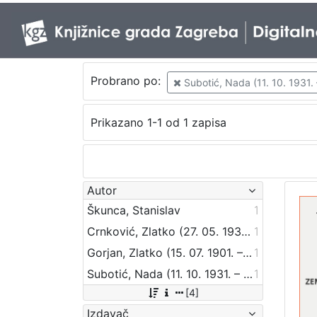
Probrano po:
Subotić, Nada (11. 10. 1931. 
Prikazano 1-1 od 1 zapisa
Autor
Škunca, Stanislav
1
Crnković, Zlatko (27. 05. 1936. – 14. 02. 2012.)
1
Gorjan, Zlatko (15. 07. 1901. – 21. 06. 1976.)
1
Subotić, Nada (11. 10. 1931. – 28. 01. 2016.)
1
[4]
Izdavač