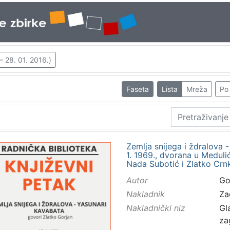
– 28. 01. 2016.)
Faseta
Lista
Mreža
Po 
Zemlja snijega i ždralova -
1. 1969., dvorana u Medulić
Nada Subotić i Zlatko Crnk
Autor
Gor
Nakladnik
Za
Nakladnički niz
Gl
za