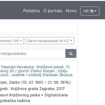
Početna
O portalu
Novo
HR
stranici: 100
Glavni metapodatak (A->Z)
 Yasunari Kavabata : Književni petak, 17.
evoj 30 / govori Zlatko Gorjan ; čitaju
ović ; urednik i voditelj Stanislav Škunca
jan, Zlatko (15. 07. 1901. – 21. 06. 1976.)
greb : Knjižnice grada Zagreba, 2017
asovi Književnog petka
•
Digitalizirana
grebačka baština