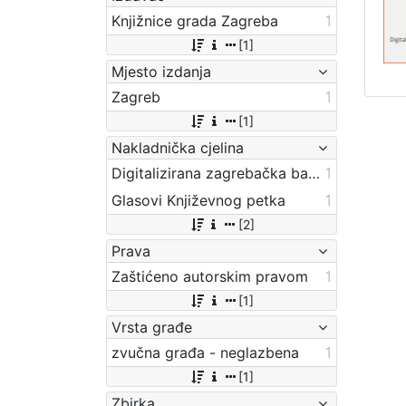
Knjižnice grada Zagreba
1
[1]
Mjesto izdanja
Zagreb
1
[1]
Nakladnička cjelina
Digitalizirana zagrebačka baština
1
Glasovi Književnog petka
1
[2]
Prava
Zaštićeno autorskim pravom
1
[1]
Vrsta građe
zvučna građa - neglazbena
1
[1]
Zbirka