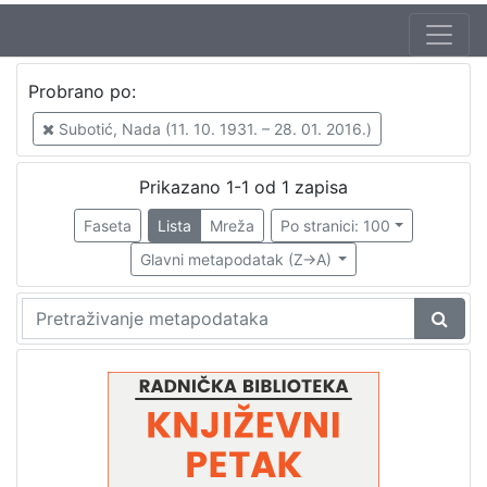
Autor
Probrano po:
Škunca, Stanislav
1
Subotić, Nada (11. 10. 1931. – 28. 01. 2016.)
Crnković, Zlatko (27. 05. 1936. – 14. 02. 2012.)
1
Gorjan, Zlatko (15. 07. 1901. – 21. 06. 1976.)
1
Prikazano 1-1 od 1 zapisa
Subotić, Nada (11. 10. 1931. – 28. 01. 2016.)
1
Faseta
Lista
Mreža
Po stranici: 100
Glavni metapodatak (Z->A)
[
4
]
Izdavač
Knjižnice grada Zagreba
1