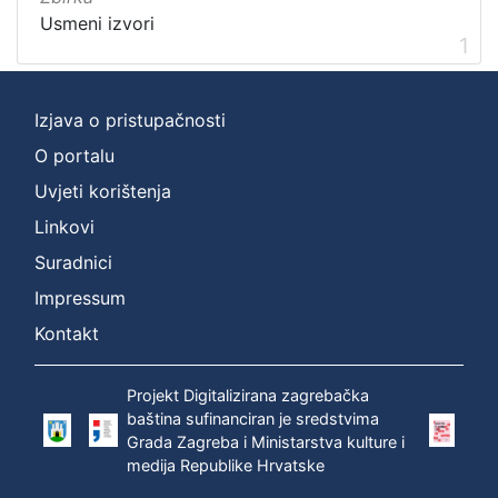
Usmeni izvori
[
1
2
]
Prava
Izjava o pristupačnosti
Zaštićeno autorskim pravom
1
O portalu
Uvjeti korištenja
Linkovi
[
1
Suradnici
]
Impressum
Vrsta
Kontakt
građe
zvučna građa - neglazbena
1
Projekt Digitalizirana zagrebačka
baština sufinanciran je sredstvima
Grada Zagreba i Ministarstva kulture i
medija Republike Hrvatske
[
1