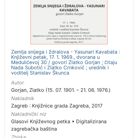
[
1
]
Mjesto
izdanja
Zagreb
1
Zemlja snijega i ždralova - Yasunari Kavabata :
Književni petak, 17. 1. 1969., dvorana u
Medulićevoj 30 / govori Zlatko Gorjan ; čitaju
Nada Subotić i Zlatko Crnković ; urednik i
[
voditelj Stanislav Škunca
1
Autor
]
Gorjan, Zlatko (15. 07. 1901. – 21. 06. 1976.)
Nakladnička
Nakladnik
cjelina
Zagreb : Knjižnice grada Zagreba, 2017
Digitalizirana zagrebačka baština
1
Nakladnički niz
Glasovi Književnog petka
1
Glasovi Književnog petka
•
Digitalizirana
zagrebačka baština
Zbirka