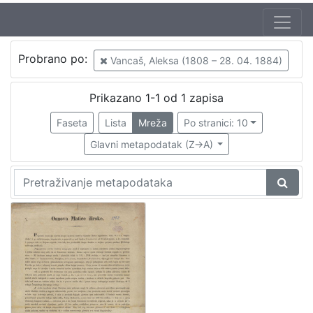
Autor
Probrano po:
Vancaš, Aleksa (1808 – 28. 04. 1884)
Štoos, Pavao (10. 12. 1806. – 30. 3. 1862.)
1
Vancaš, Aleksa (1808 – 28. 04. 1884)
1
Prikazano 1-1 od 1 zapisa
Babukić, Vjekoslav (16. 6. 1812. – 20. 12. 1875.)
1
Faseta
Lista
Mreža
Po stranici: 10
Glavni metapodatak (Z->A)
[
3
]
Izdavač
Knjižnice grada Zagreba
1
[