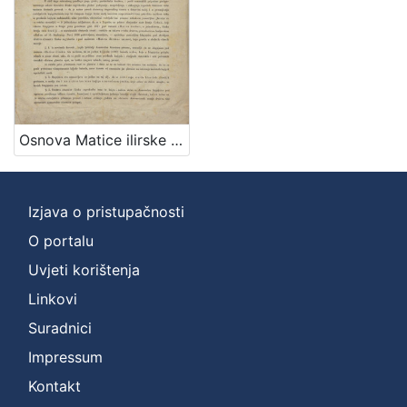
1
]
Mjesto
izdanja
Zagreb
1
Osnova Matice ilirske / od ravniteljstva družtva čitaonice ilirske zagrebačke
[
1
Izjava o pristupačnosti
]
O portalu
Nakladnička
cjelina
Uvjeti korištenja
Digitalizirana zagrebačka baština
1
Linkovi
Ilirci
1
Suradnici
Impressum
Kontakt
[