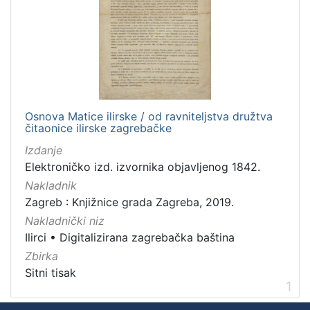
1
]
Mjesto
izdanja
Zagreb
1
Osnova Matice ilirske / od ravniteljstva družtva
čitaonice ilirske zagrebačke
[
Izdanje
1
Elektroničko izd. izvornika objavljenog 1842.
]
Nakladnik
Nakladnička
Zagreb : Knjižnice grada Zagreba, 2019.
cjelina
Nakladnički niz
Digitalizirana zagrebačka baština
1
Ilirci
•
Digitalizirana zagrebačka baština
Ilirci
1
Zbirka
Sitni tisak
1
[