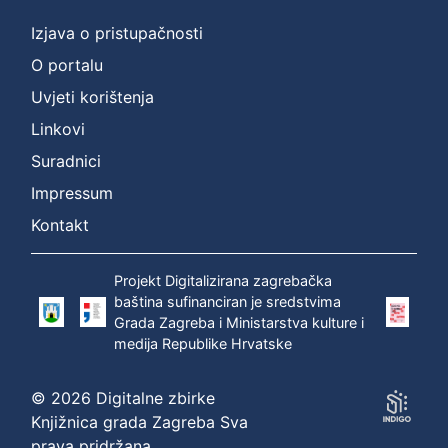
2
Izjava o pristupačnosti
]
Prava
O portalu
Javno dobro
1
Uvjeti korištenja
Linkovi
Suradnici
[
Impressum
1
Kontakt
]
Vrsta
građe
Projekt Digitalizirana zagrebačka
baština sufinanciran je sredstvima
sitni tisak
1
Grada Zagreba i Ministarstva kulture i
medija Republike Hrvatske
[
© 2026 Digitalne zbirke
1
Knjižnica grada Zagreba Sva
]
prava pridržana