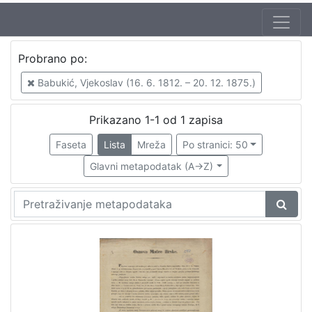
Autor
Probrano po:
Štoos, Pavao (10. 12. 1806. – 30. 3. 1862.)
1
Babukić, Vjekoslav (16. 6. 1812. – 20. 12. 1875.)
Vancaš, Aleksa (1808 – 28. 04. 1884)
1
Babukić, Vjekoslav (16. 6. 1812. – 20. 12. 1875.)
1
Prikazano 1-1 od 1 zapisa
Faseta
Lista
Mreža
Po stranici: 50
Glavni metapodatak (A->Z)
[
3
]
Izdavač
Knjižnice grada Zagreba
1
[