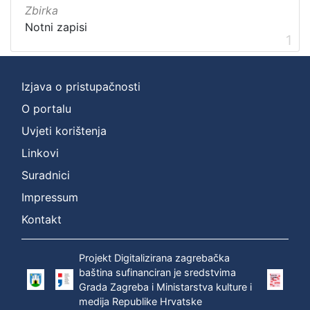
cjelina
Zbirka
Zagreb na pragu modernog doba
1
Notni zapisi
1
Digitalizirana zagrebačka baština
1
Izjava o pristupačnosti
[
O portalu
2
Uvjeti korištenja
]
Linkovi
Prava
Javno dobro
1
Suradnici
Impressum
Kontakt
[
1
Projekt Digitalizirana zagrebačka
]
baština sufinanciran je sredstvima
Vrsta
Grada Zagreba i Ministarstva kulture i
građe
medija Republike Hrvatske