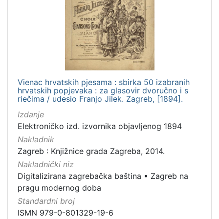
Jezik
hrvatski
1
[
1
Vienac hrvatskih pjesama : sbirka 50 izabranih
hrvatskih popjevaka : za glasovir dvoručno i s
]
riečima / udesio Franjo Jilek. Zagreb, [1894].
Mjesto
Izdanje
izdanja
Elektroničko izd. izvornika objavljenog 1894
Zagreb
1
Nakladnik
Zagreb : Knjižnice grada Zagreba, 2014.
Nakladnički niz
[
Digitalizirana zagrebačka baština
•
Zagreb na
1
pragu modernog doba
]
Standardni broj
Nakladnička
ISMN 979-0-801329-19-6