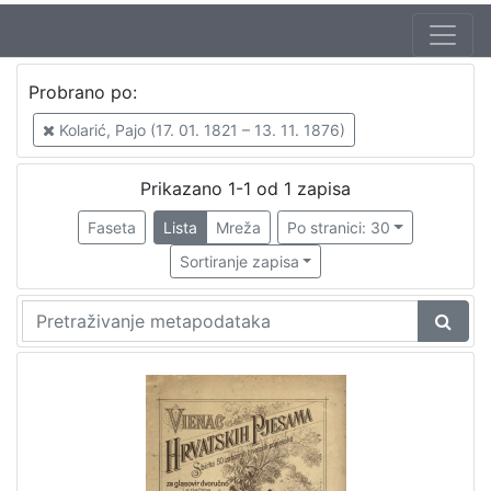
Autor
Probrano po:
Jilek, Franjo
1
Kolarić, Pajo (17. 01. 1821 – 13. 11. 1876)
Kolarić, Pajo (17. 01. 1821 – 13. 11. 1876)
1
Prikazano 1-1 od 1 zapisa
Faseta
Lista
Mreža
Po stranici: 30
[
2
Sortiranje zapisa
]
Izdavač
Knjižnice grada Zagreba
1
[
1
]