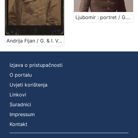
Jezik
hrvatski
2
Ljubomir : portret / G. u. I. Varga
Andrija Fijan / G. & I. Varga
[
1
]
Izjava o pristupačnosti
Mjesto
izdanja
O portalu
Zagreb
2
Uvjeti korištenja
Linkovi
Suradnici
[
Impressum
1
]
Kontakt
Nakladnička