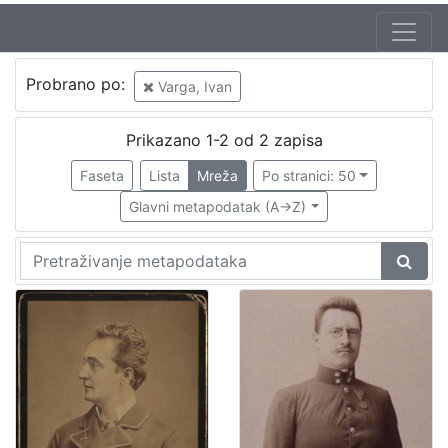
Autor
Probrano po:
Varga, Ivan
Varga, Gjuro
2
Varga, Ivan
2
Prikazano 1-2 od 2 zapisa
Faseta
Lista
Mreža
Po stranici: 50
Glavni metapodatak (A->Z)
[
2
]
Izdavač
Knjižnice grada Zagreba
1
[
1
]