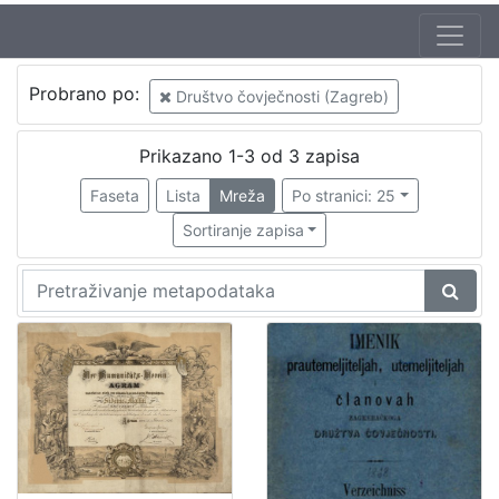
Izdavač
Probrano po:
Društvo čovječnosti (Zagreb)
Knjižnice grada Zagreba
1
Prikazano 1-3 od 3 zapisa
Faseta
Lista
Mreža
Po stranici: 25
[
1
Sortiranje zapisa
]
Jezik
njemački
2
[
1
]
Mjesto