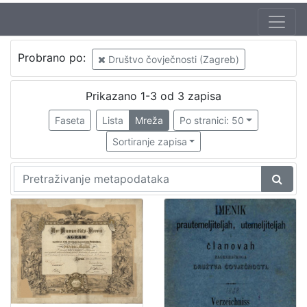
Izdavač
Probrano po:
Društvo čovječnosti (Zagreb)
Knjižnice grada Zagreba
1
Prikazano 1-3 od 3 zapisa
Faseta
Lista
Mreža
Po stranici: 50
[
1
Sortiranje zapisa
]
Jezik
njemački
2
[
1
]
Mjesto