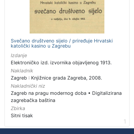
[
2
]
Vrsta
građe
sitni tisak
1
Svečano društveno sijelo / priređuje Hrvatski
katolički kasino u Zagrebu
Izdanje
Elektroničko izd. izvornika objavljenog 1913.
[
Nakladnik
1
]
Zagreb : Knjižnice grada Zagreba, 2008.
Nakladnički niz
Zbirka
Zagreb na pragu modernog doba
•
Digitalizirana
Sitni tisak
1
zagrebačka baština
Zbirka
Sitni tisak
1
[
1
]