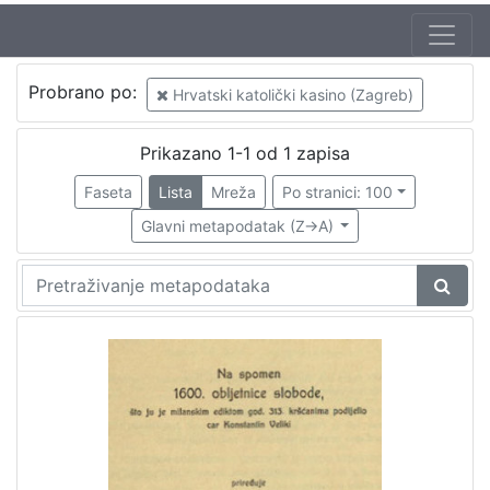
Mjesto
Probrano po:
Hrvatski katolički kasino (Zagreb)
izdanja
Zagreb
1
Prikazano 1-1 od 1 zapisa
Faseta
Lista
Mreža
Po stranici: 100
Glavni metapodatak (Z->A)
[
1
]
Nakladnička
cjelina
Zagreb na pragu modernog doba
1
Digitalizirana zagrebačka baština
1