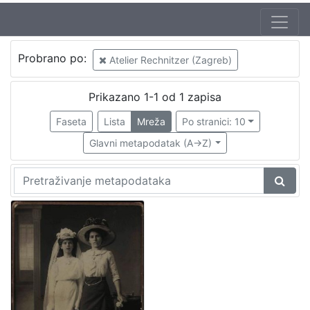
Izdavač
Probrano po:
Atelier Rechnitzer (Zagreb)
Knjižnice grada Zagreba
1
Prikazano 1-1 od 1 zapisa
Faseta
Lista
Mreža
Po stranici: 10
[
1
Glavni metapodatak (A->Z)
]
Jezik
njemački
1
[
1
]
Mjesto