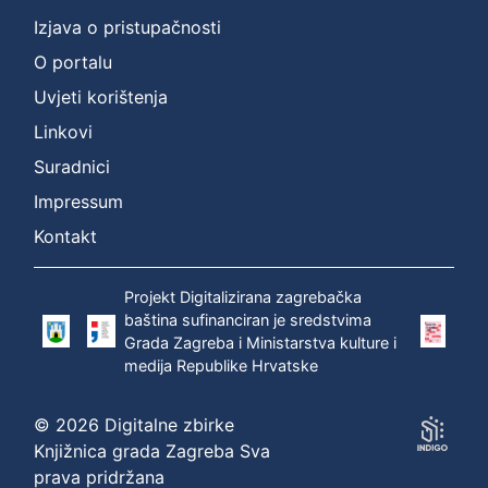
]
Izjava o pristupačnosti
Prava
O portalu
Javno dobro
1
Uvjeti korištenja
Linkovi
Suradnici
[
1
Impressum
]
Kontakt
Zbirka
Grafička građa
1
Projekt Digitalizirana zagrebačka
baština sufinanciran je sredstvima
Grada Zagreba i Ministarstva kulture i
medija Republike Hrvatske
[
1
]
© 2026 Digitalne zbirke
Knjižnica grada Zagreba Sva
prava pridržana