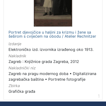
izdanja
Zagreb
1
Portret djevojčice u haljini za krizmu i žene sa
[
šeširom s cvijećem na obodu / Atelier Rechnitzer
1
]
Izdanje
Elektroničko izd. izvornika izrađenog oko 1913.
Nakladnička
cjelina
Nakladnik
Zagreb : Knjižnice grada Zagreba, 2012
Zagreb na pragu modernog doba
1
Nakladnički niz
Digitalizirana zagrebačka baština
1
Zagreb na pragu modernog doba
•
Digitalizirana
Portretne fotografije
1
zagrebačka baština
•
Portretne fotografije
Zbirka
Grafička građa
1
[
3