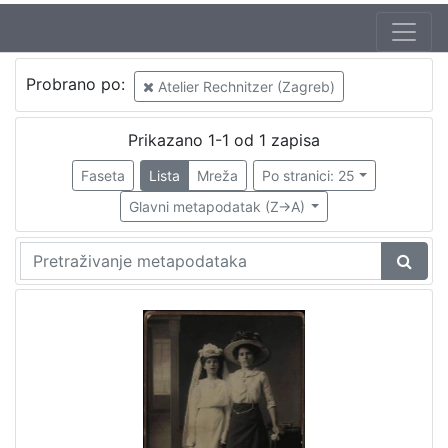
Izdavač
Probrano po:
Atelier Rechnitzer (Zagreb)
Knjižnice grada Zagreba
1
Prikazano 1-1 od 1 zapisa
Faseta
Lista
Mreža
Po stranici: 25
[
1
Glavni metapodatak (Z->A)
]
Jezik
njemački
1
[
1
]
Mjesto