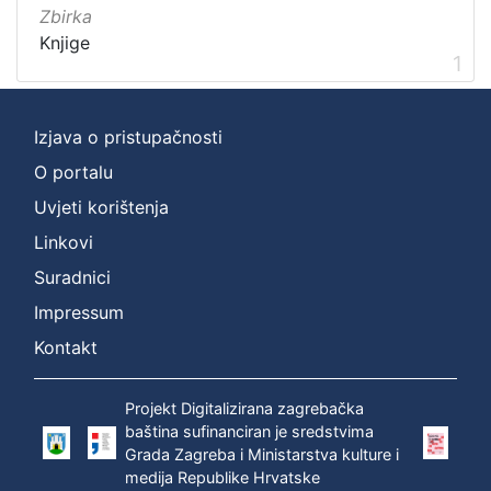
Vrsta
Zbirka
građe
Knjige
1
knjiga
1
Izjava o pristupačnosti
[
O portalu
1
Uvjeti korištenja
]
Zbirka
Linkovi
Knjige
1
Suradnici
Impressum
Kontakt
[
1
Projekt Digitalizirana zagrebačka
]
baština sufinanciran je sredstvima
Grada Zagreba i Ministarstva kulture i
medija Republike Hrvatske