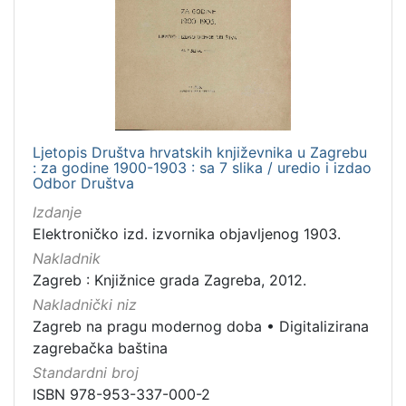
Nakladnička
cjelina
Zagreb na pragu modernog doba
1
Digitalizirana zagrebačka baština
1
Ljetopis Društva hrvatskih književnika u Zagrebu
: za godine 1900-1903 : sa 7 slika / uredio i izdao
[
Odbor Društva
2
Izdanje
]
Elektroničko izd. izvornika objavljenog 1903.
Prava
Nakladnik
Javno dobro
1
Zagreb : Knjižnice grada Zagreba, 2012.
Nakladnički niz
Zagreb na pragu modernog doba
•
Digitalizirana
[
zagrebačka baština
1
Standardni broj
]
ISBN 978-953-337-000-2