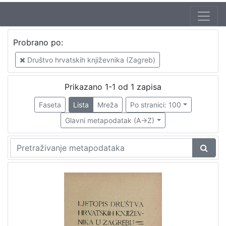
Izdavač
Probrano po:
Knjižnice grada Zagreba
1
Društvo hrvatskih književnika (Zagreb)
Prikazano 1-1 od 1 zapisa
[
1
Faseta
Lista
Mreža
Po stranici: 100
]
Glavni metapodatak (A->Z)
Mjesto
izdanja
Zagreb
1
[
1
]