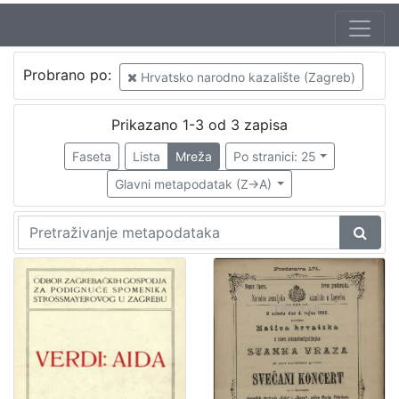
Mjesto
Probrano po:
Hrvatsko narodno kazalište (Zagreb)
izdanja
Zagreb
3
Prikazano 1-3 od 3 zapisa
Faseta
Lista
Mreža
Po stranici: 25
Glavni metapodatak (Z->A)
[
1
]
Nakladnička
cjelina
Zagreb na pragu modernog doba
3
Digitalizirana zagrebačka baština
3