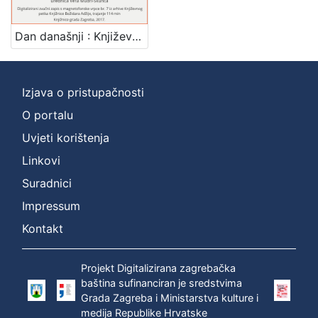
Mjesto
izdanja
Dan današnji : Književni petak, 27. 2. 1959. / govori Miodrag Bulatović ; urednica Vera Mudri-Škunca
Zagreb
1
Izjava o pristupačnosti
O portalu
[
1
Uvjeti korištenja
]
Linkovi
Nakladnička
Suradnici
cjelina
Impressum
Digitalizirana zagrebačka baština
1
Glasovi Književnog petka
1
Kontakt
Projekt Digitalizirana zagrebačka
baština sufinanciran je sredstvima
[
Grada Zagreba i Ministarstva kulture i
2
medija Republike Hrvatske