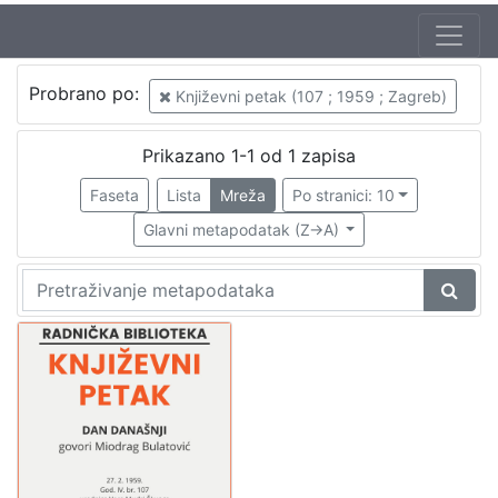
Autor
Probrano po:
Književni petak (107 ; 1959 ; Zagreb)
Mudri-Škunca, Vera
1
Bulatović, Miodrag (20. 02. 1930. – 15. 03. 1991.)
1
Prikazano 1-1 od 1 zapisa
Faseta
Lista
Mreža
Po stranici: 10
Glavni metapodatak (Z->A)
[
2
]
Izdavač
Knjižnice grada Zagreba
1
[
1
]