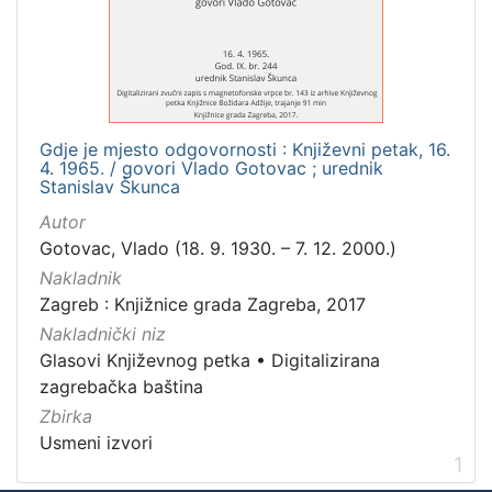
Mjesto
izdanja
Zagreb
1
Gdje je mjesto odgovornosti : Književni petak, 16.
4. 1965. / govori Vlado Gotovac ; urednik
[
Stanislav Škunca
1
Autor
]
Gotovac, Vlado (18. 9. 1930. – 7. 12. 2000.)
Nakladnička
Nakladnik
cjelina
Zagreb : Knjižnice grada Zagreba, 2017
Digitalizirana zagrebačka baština
1
Nakladnički niz
Glasovi Književnog petka
1
Glasovi Književnog petka
•
Digitalizirana
zagrebačka baština
Zbirka
Usmeni izvori
[
1
2