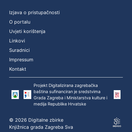
]
Prava
Izjava o pristupačnosti
Zaštićeno autorskim pravom
1
O portalu
Uvjeti korištenja
Linkovi
[
Suradnici
1
]
Impressum
Vrsta
Kontakt
građe
zvučna građa - neglazbena
1
Projekt Digitalizirana zagrebačka
baština sufinanciran je sredstvima
Grada Zagreba i Ministarstva kulture i
medija Republike Hrvatske
[
1
© 2026 Digitalne zbirke
]
Knjižnica grada Zagreba Sva
Zbirka