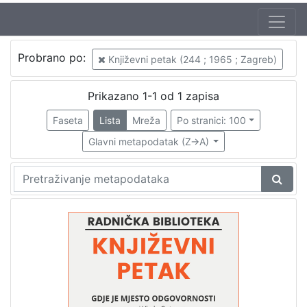
Autor
Probrano po:
Književni petak (244 ; 1965 ; Zagreb)
Škunca, Stanislav
1
Gotovac, Vlado (18. 9. 1930. – 7. 12. 2000.)
1
Prikazano 1-1 od 1 zapisa
Faseta
Lista
Mreža
Po stranici: 100
Glavni metapodatak (Z->A)
[
2
]
Izdavač
Knjižnice grada Zagreba
1
[
1
]