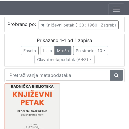
Autor
Probrano po:
Književni petak (138 ; 1960 ; Zagreb)
Mudri-Škunca, Vera
1
Kreft, Bratko (11. 02. 1905. – 17. 07. 1996.)
1
Prikazano 1-1 od 1 zapisa
Faseta
Lista
Mreža
Po stranici: 10
Glavni metapodatak (A->Z)
[
2
]
Izdavač
Knjižnice grada Zagreba
1
[
1
]