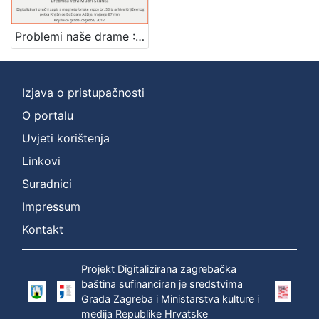
Mjesto
izdanja
Problemi naše drame : Književni petak, 11. 3. 1960., Radnički dom, dvorana H / govori Branko Kreft ; urednica Vera Mudri-Škunca
Zagreb
1
Izjava o pristupačnosti
O portalu
[
1
Uvjeti korištenja
]
Linkovi
Nakladnička
Suradnici
cjelina
Impressum
Digitalizirana zagrebačka baština
1
Glasovi Književnog petka
1
Kontakt
Projekt Digitalizirana zagrebačka
baština sufinanciran je sredstvima
[
Grada Zagreba i Ministarstva kulture i
2
medija Republike Hrvatske