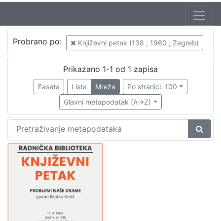
Autor
Probrano po:
Književni petak (138 ; 1960 ; Zagreb)
Mudri-Škunca, Vera
1
Kreft, Bratko (11. 02. 1905. – 17. 07. 1996.)
1
Prikazano 1-1 od 1 zapisa
Faseta
Lista
Mreža
Po stranici: 100
Glavni metapodatak (A->Z)
[
2
]
Izdavač
Knjižnice grada Zagreba
1
[
1
]