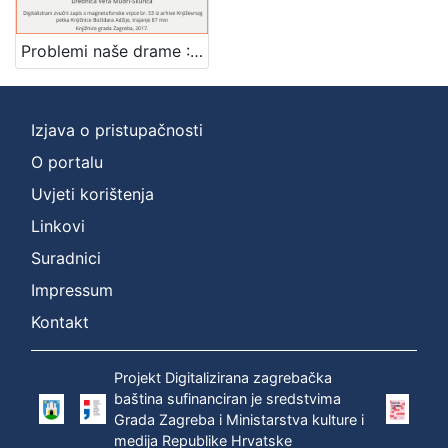
Mjesto
izdanja
Problemi naše drame : Književni petak, 11. 3. 1960., Radnički dom, dvorana H / govori Branko Kreft ; urednica Vera Mudri-Škunca
Zagreb
1
Izjava o pristupačnosti
O portalu
[
1
Uvjeti korištenja
]
Linkovi
Nakladnička
Suradnici
cjelina
Impressum
Digitalizirana zagrebačka baština
1
Glasovi Književnog petka
1
Kontakt
Projekt Digitalizirana zagrebačka
baština sufinanciran je sredstvima
[
Grada Zagreba i Ministarstva kulture i
2
medija Republike Hrvatske