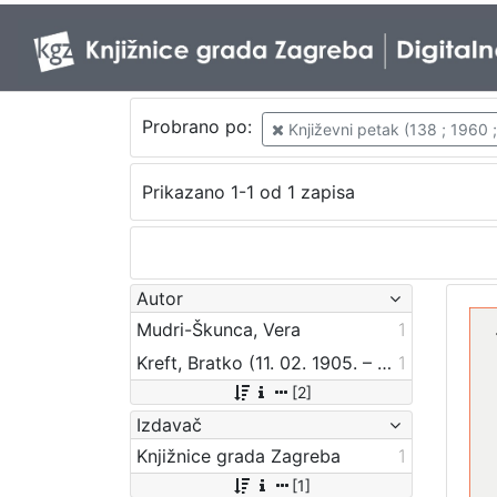
Probrano po:
Književni petak (138 ; 1960 
Prikazano 1-1 od 1 zapisa
Autor
Mudri-Škunca, Vera
1
Kreft, Bratko (11. 02. 1905. – 17. 07. 1996.)
1
[2]
Izdavač
Knjižnice grada Zagreba
1
[1]