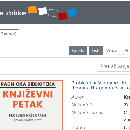
; Zagreb)
Faseta
Lista
Mreža
Po 
Problemi naše drame : Knji
dvorana H / govori Branko
Autor
Kre
Nakladnik
Za
Nakladnički niz
Gl
za
Zbirka
Us