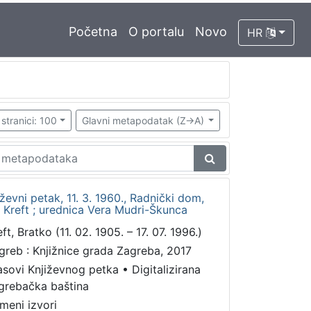
Početna
O portalu
Novo
HR
stranici: 100
Glavni metapodatak (Z->A)
ževni petak, 11. 3. 1960., Radnički dom,
 Kreft ; urednica Vera Mudri-Škunca
ft, Bratko (11. 02. 1905. – 17. 07. 1996.)
greb : Knjižnice grada Zagreba, 2017
asovi Književnog petka
•
Digitalizirana
grebačka baština
meni izvori