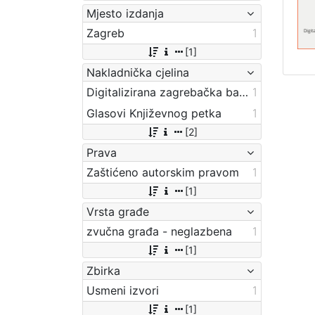
Mjesto izdanja
Zagreb
1
[1]
Nakladnička cjelina
Digitalizirana zagrebačka baština
1
Glasovi Književnog petka
1
[2]
Prava
Zaštićeno autorskim pravom
1
[1]
Vrsta građe
zvučna građa - neglazbena
1
[1]
Zbirka
Usmeni izvori
1
[1]