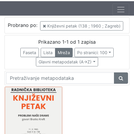
Autor
Probrano po:
Književni petak (138 ; 1960 ; Zagreb)
Mudri-Škunca, Vera
1
Kreft, Bratko (11. 02. 1905. – 17. 07. 1996.)
1
Prikazano 1-1 od 1 zapisa
Faseta
Lista
Mreža
Po stranici: 100
Glavni metapodatak (A->Z)
[
2
]
Izdavač
Knjižnice grada Zagreba
1
[
1
]