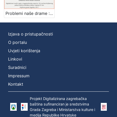
Mjesto
izdanja
Problemi naše drame : Književni petak, 11. 3. 1960., Radnički dom, dvorana H / govori Branko Kreft ; urednica Vera Mudri-Škunca
Zagreb
1
Izjava o pristupačnosti
O portalu
[
1
Uvjeti korištenja
]
Linkovi
Nakladnička
Suradnici
cjelina
Impressum
Digitalizirana zagrebačka baština
1
Glasovi Književnog petka
1
Kontakt
Projekt Digitalizirana zagrebačka
baština sufinanciran je sredstvima
[
Grada Zagreba i Ministarstva kulture i
2
medija Republike Hrvatske