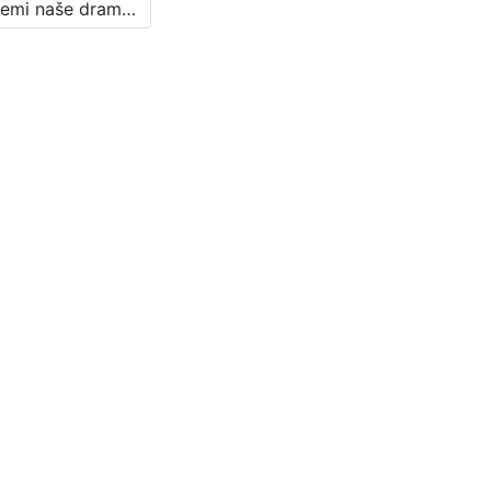
Problemi naše drame : Književni petak, 11. 3. 1960., Radnički dom, dvorana H / govori Branko Kreft ; urednica Vera Mudri-Škunca