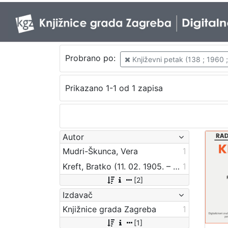
Probrano po:
Književni petak (138 ; 1960 
Prikazano 1-1 od 1 zapisa
Autor
Mudri-Škunca, Vera
1
Kreft, Bratko (11. 02. 1905. – 17. 07. 1996.)
1
[2]
Izdavač
Knjižnice grada Zagreba
1
[1]