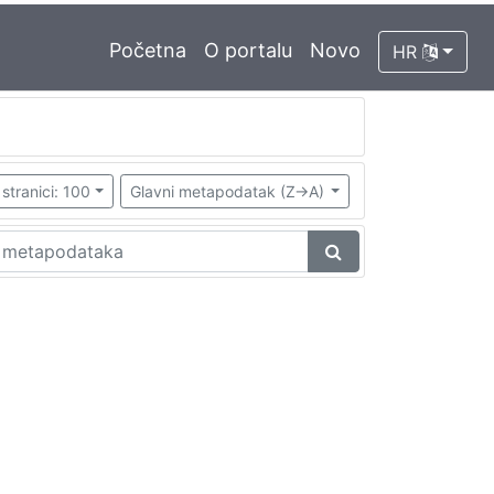
Početna
O portalu
Novo
HR
stranici: 100
Glavni metapodatak (Z->A)