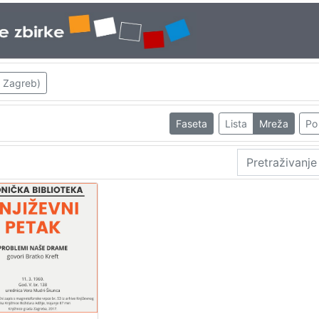
; Zagreb)
Faseta
Lista
Mreža
Po 