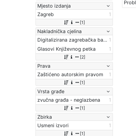
Mjesto izdanja
Zagreb
1
[1]
Nakladnička cjelina
Digitalizirana zagrebačka baština
1
Glasovi Književnog petka
1
[2]
Prava
Zaštićeno autorskim pravom
1
[1]
Vrsta građe
zvučna građa - neglazbena
1
[1]
Zbirka
Usmeni izvori
1
[1]