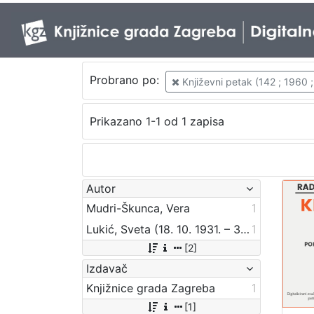
Probrano po:
Književni petak (142 ; 1960 
Prikazano 1-1 od 1 zapisa
Autor
Mudri-Škunca, Vera
1
Lukić, Sveta (18. 10. 1931. – 31. 01. 1997.)
1
[2]
Izdavač
Knjižnice grada Zagreba
1
[1]