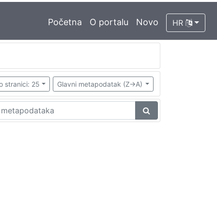
Početna
O portalu
Novo
HR
o stranici: 25
Glavni metapodatak (Z->A)