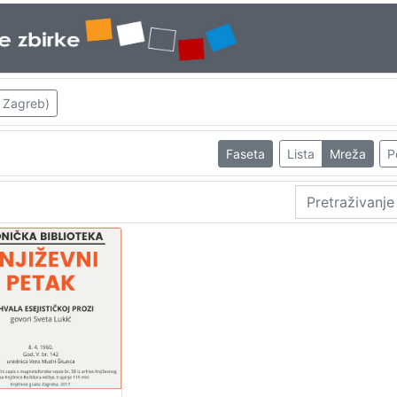
; Zagreb)
Faseta
Lista
Mreža
P