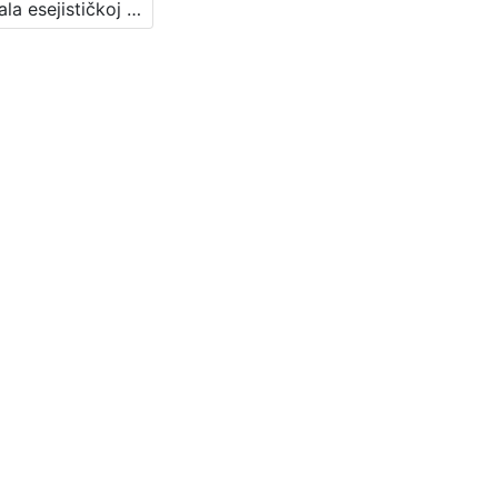
Pohvala esejističkoj prozi : Književni petak, 8. 4. 1960., Radnički dom, dvorana H / govori Sveta Lukić ; urednica Vera Mudri-Škunca