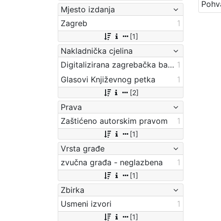
Mjesto izdanja
Zagreb
1
[1]
Nakladnička cjelina
Digitalizirana zagrebačka baština
1
Glasovi Književnog petka
1
[2]
Prava
Zaštićeno autorskim pravom
1
[1]
Vrsta građe
zvučna građa - neglazbena
1
[1]
Zbirka
Usmeni izvori
1
[1]