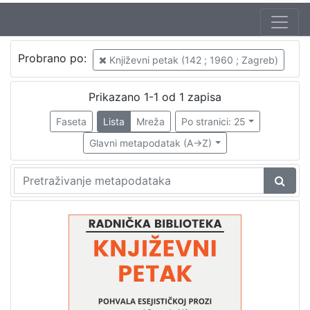
Autor
Probrano po:
Književni petak (142 ; 1960 ; Zagreb)
Mudri-Škunca, Vera
1
Lukić, Sveta (18. 10. 1931. – 31. 01. 1997.)
1
Prikazano 1-1 od 1 zapisa
Faseta
Lista
Mreža
Po stranici: 25
Glavni metapodatak (A->Z)
[
2
]
Izdavač
Knjižnice grada Zagreba
1
[
1
]