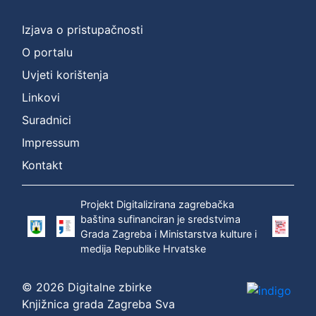
]
Prava
Izjava o pristupačnosti
Zaštićeno autorskim pravom
1
O portalu
Uvjeti korištenja
Linkovi
[
Suradnici
1
]
Impressum
Vrsta
Kontakt
građe
zvučna građa - neglazbena
1
Projekt Digitalizirana zagrebačka
baština sufinanciran je sredstvima
Grada Zagreba i Ministarstva kulture i
medija Republike Hrvatske
[
1
© 2026 Digitalne zbirke
]
Knjižnica grada Zagreba Sva
Zbirka