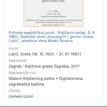
Mjesto
izdanja
Zagreb
1
Pohvala esejističkoj prozi : Književni petak, 8. 4.
1960., Radnički dom, dvorana H / govori Sveta
[
Lukić ; urednica Vera Mudri-Škunca
1
Autor
]
Lukić, Sveta (18. 10. 1931. – 31. 01. 1997.)
Nakladnička
Nakladnik
cjelina
Zagreb : Knjižnice grada Zagreba, 2017
Digitalizirana zagrebačka baština
1
Nakladnički niz
Glasovi Književnog petka
1
Glasovi Književnog petka
•
Digitalizirana
zagrebačka baština
Zbirka
Usmeni izvori
[
1
2