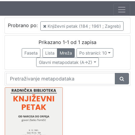
Autor
Probrano po:
Književni petak (184 ; 1961 ; Zagreb)
Mudri-Škunca, Vera
1
Tomičić, Zlatko (26. 05. 1930. – 16. 06. 2008.)
1
Prikazano 1-1 od 1 zapisa
Faseta
Lista
Mreža
Po stranici: 10
Glavni metapodatak (A->Z)
[
2
]
Izdavač
Knjižnice grada Zagreba
1
[
1
]