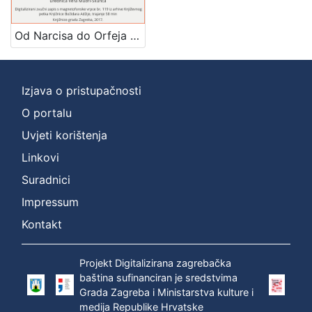
Mjesto
izdanja
Od Narcisa do Orfeja : Književni petak, 8. 12. 1961. / govori Zlatko Tomičić ; urednica Vera Mudri-Škunca
Zagreb
1
Izjava o pristupačnosti
O portalu
[
1
Uvjeti korištenja
]
Linkovi
Nakladnička
Suradnici
cjelina
Impressum
Digitalizirana zagrebačka baština
1
Glasovi Književnog petka
1
Kontakt
Projekt Digitalizirana zagrebačka
baština sufinanciran je sredstvima
[
Grada Zagreba i Ministarstva kulture i
2
medija Republike Hrvatske