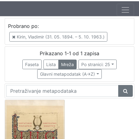
Izdavač
Probrano po:
Knjižnice grada Zagreba
1
Kirin, Vladimir (31. 05. 1894. – 5. 10. 1963.)
Prikazano 1-1 od 1 zapisa
[
1
Faseta
Lista
Mreža
Po stranici: 25
]
Glavni metapodatak (A->Z)
Mjesto
izdanja
Zagreb
1
[
1
]