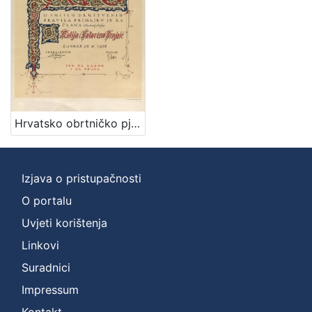
Nakladnička
cjelina
Priznanja zagrebačkih društava
1
Digitalizirana zagrebačka baština
1
Hrvatsko obrtničko pjevačko društvo Jug : [povelja] / [ilustrator] V. Kirin
[
2
]
Izjava o pristupačnosti
Prava
O portalu
Javno dobro
1
Uvjeti korištenja
Linkovi
[
Suradnici
1
Impressum
]