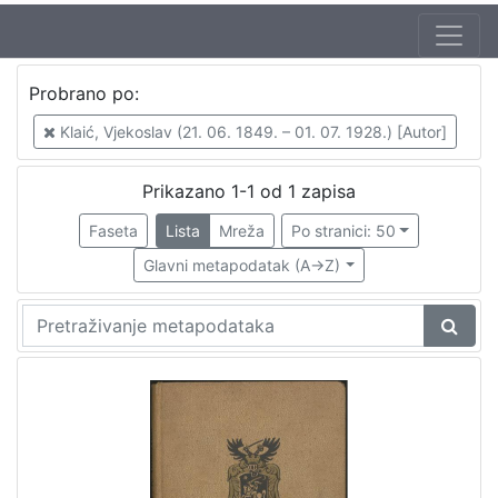
Jezik
Probrano po:
hrvatski
1
Klaić, Vjekoslav (21. 06. 1849. – 01. 07. 1928.) [Autor]
Prikazano 1-1 od 1 zapisa
[
1
Faseta
Lista
Mreža
Po stranici: 50
]
Glavni metapodatak (A->Z)