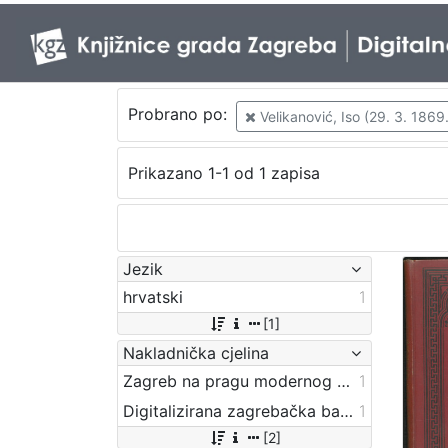
Probrano po:
Velikanović, Iso (29. 3. 1869.
Prikazano 1-1 od 1 zapisa
Jezik
hrvatski
1
[1]
Nakladnička cjelina
Zagreb na pragu modernog doba
1
Digitalizirana zagrebačka baština
1
[2]