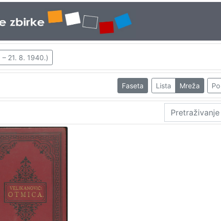
 – 21. 8. 1940.)
Faseta
Lista
Mreža
Po 