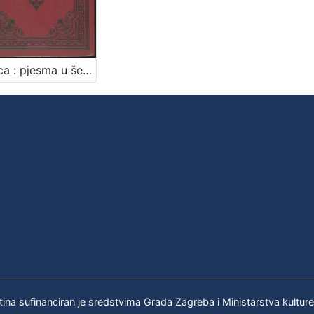
Otmica : pjesma u šest pjevanja / Isa Velikanović
tina sufinanciran je sredstvima Grada Zagreba i Ministarstva kultur