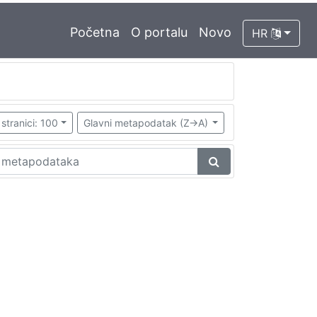
Početna
O portalu
Novo
HR
stranici: 100
Glavni metapodatak (Z->A)