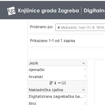
Probrano po:
Mažuranić, Ivan (11. 8. 1814.
Prikazano 1-1 od 1 zapisa
Jezik
njemački
1
hrvatski
1
[2]
Nakladnička cjelina
Digitalizirana zagrebačka baština
1
Ilirci
1