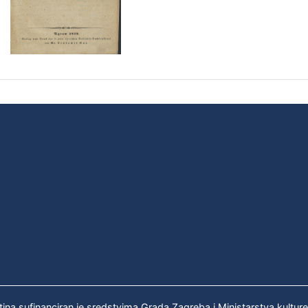
tina sufinanciran je sredstvima Grada Zagreba i Ministarstva kultur