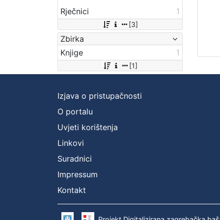
Rječnici
1
[3]
Zbirka
Knjige
1
[1]
Izjava o pristupačnosti
O portalu
Uvjeti korištenja
Linkovi
Suradnici
Impressum
Kontakt
Projekt Digitalizirana zagrebačka baš