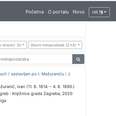
Početna
O portalu
Novo
HR
o stranici: 30
Glavni metapodatak (Z->A)
ch / sastavljen po I. Mažuraniću i J.
uranić, Ivan (11. 8. 1814. – 4. 8. 1890.)
greb : Knjižnice grada Zagreba, 2020
jiga