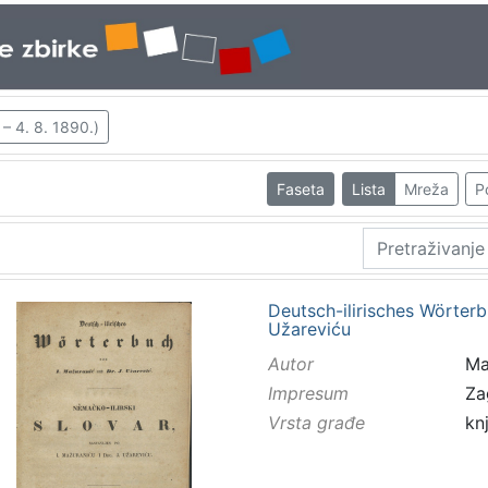
 – 4. 8. 1890.)
Faseta
Lista
Mreža
P
Deutsch-ilirisches Wörterbu
Užareviću
Autor
Maž
Impresum
Za
Vrsta građe
kn