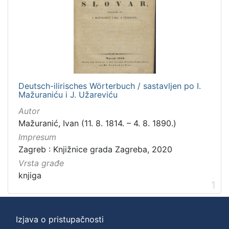
[
3
]
Zbirka
Knjige
1
Deutsch-ilirisches Wörterbuch / sastavljen po I.
Mažuraniću i J. Užareviću
Autor
[
Mažuranić, Ivan (11. 8. 1814. – 4. 8. 1890.)
1
Impresum
]
Zagreb : Knjižnice grada Zagreba, 2020
Vrsta građe
knjiga
1
Izjava o pristupačnosti