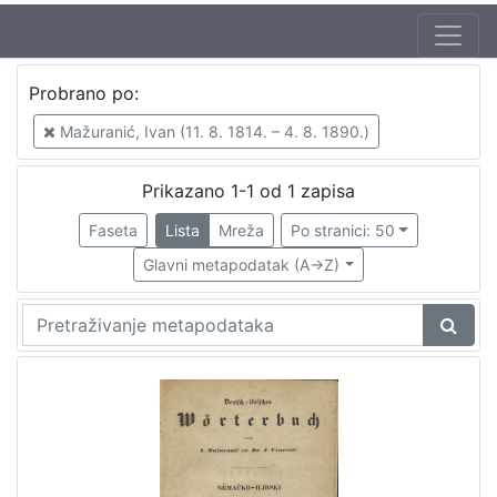
Jezik
Probrano po:
njemački
1
Mažuranić, Ivan (11. 8. 1814. – 4. 8. 1890.)
hrvatski
1
Prikazano 1-1 od 1 zapisa
Faseta
Lista
Mreža
Po stranici: 50
[
2
Glavni metapodatak (A->Z)
]
Nakladnička
cjelina
Digitalizirana zagrebačka baština
1
Ilirci
1
Rječnici
1