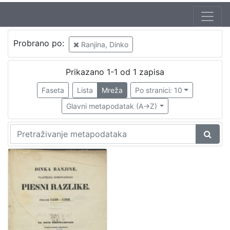
Jezik
Probrano po:
Ranjina, Dinko
hrvatski
1
Prikazano 1-1 od 1 zapisa
Faseta
Lista
Mreža
Po stranici: 10
[
1
Glavni metapodatak (A->Z)
]
Nakladnička
cjelina
Digitalizirana zagrebačka baština
1
[
1
]