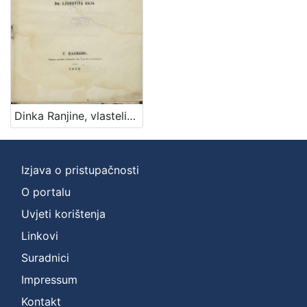
Zbirka
Knjige
1
[
1
Dinka Ranjine, vlastelina dubrovačkoga Piesni razlike : pisane 1550-1563. : na novo preštampane
]
Izjava o pristupačnosti
O portalu
Uvjeti korištenja
Linkovi
Suradnici
Impressum
Kontakt