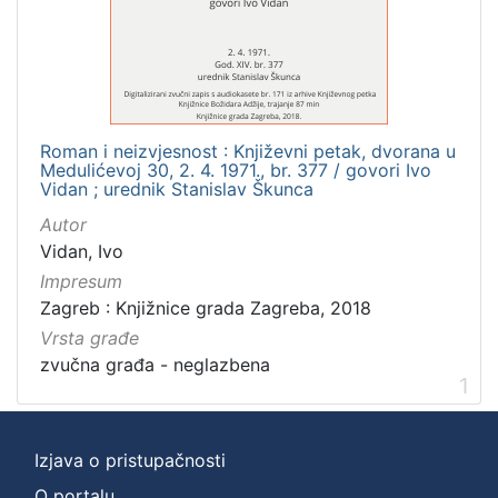
]
Zbirka
Usmeni izvori
1
Roman i neizvjesnost : Književni petak, dvorana u
Medulićevoj 30, 2. 4. 1971., br. 377 / govori Ivo
[
Vidan ; urednik Stanislav Škunca
1
Autor
]
Vidan, Ivo
Impresum
Zagreb : Knjižnice grada Zagreba, 2018
Vrsta građe
zvučna građa - neglazbena
1
Izjava o pristupačnosti
O portalu