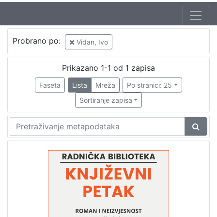
Jezik
Probrano po:
Vidan, Ivo
hrvatski
1
Prikazano 1-1 od 1 zapisa
Faseta
Lista
Mreža
Po stranici: 25
[
1
Sortiranje zapisa
]
Nakladnička
cjelina
Digitalizirana zagrebačka baština
1
Glasovi Književnog petka
1
[
2