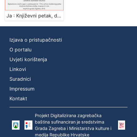
]
Zbirka
Ja : Književni petak, dvorana u Novinarskom domu, 31. 3. 1972., br. 402 / Josip Sever ; urednik Stanislav Škunca
Usmeni izvori
1
Izjava o pristupačnosti
O portalu
[
1
Uvjeti korištenja
]
Linkovi
Suradnici
Impressum
Kontakt
Projekt Digitalizirana zagrebačka
baština sufinanciran je sredstvima
Grada Zagreba i Ministarstva kulture i
medija Republike Hrvatske