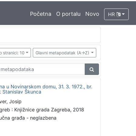
Početna
O portalu
Novo
HR
o stranici: 10
Glavni metapodatak (A->Z)
ana u Novinarskom domu, 31. 3. 1972., br.
k Stanislav Škunca
ver, Josip
greb : Knjižnice grada Zagreba, 2018
učna građa - neglazbena