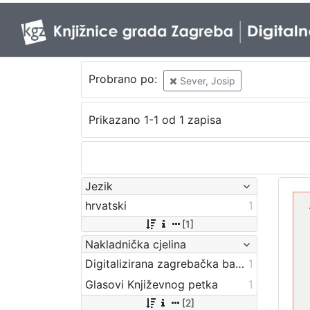
Probrano po:
Sever, Josip
Prikazano 1-1 od 1 zapisa
Jezik
hrvatski
1
[1]
Nakladnička cjelina
Digitalizirana zagrebačka baština
1
Glasovi Književnog petka
1
[2]