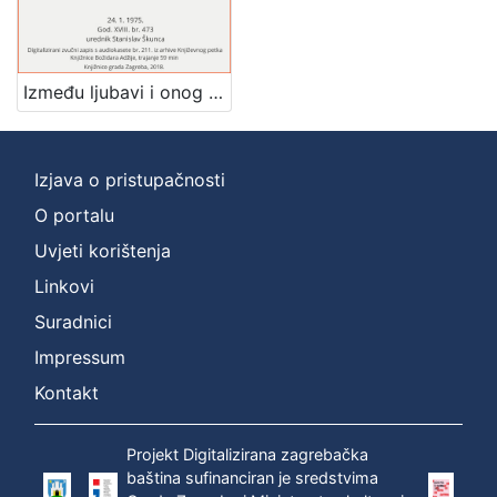
]
Zbirka
Usmeni izvori
1
Između ljubavi i onog drugog : pjesnička proizvodnja 1974 : Književni petak, dvorana u Novinarskom domu, 24. 1. 1975., br. 473 / Tomislav Ladan ; urednik Stanislav Škunca
Izjava o pristupačnosti
[
1
O portalu
]
Uvjeti korištenja
Linkovi
Suradnici
Impressum
Kontakt
Projekt Digitalizirana zagrebačka
baština sufinanciran je sredstvima