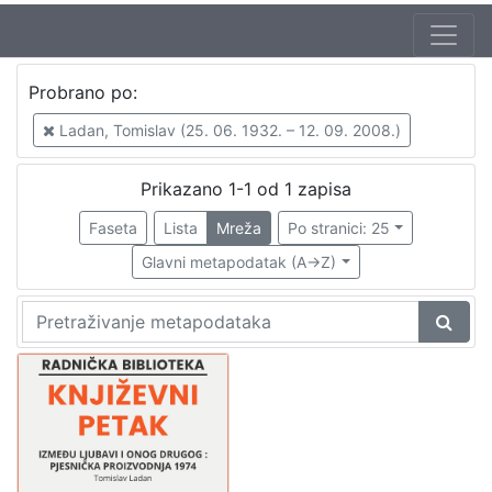
Jezik
Probrano po:
hrvatski
1
Ladan, Tomislav (25. 06. 1932. – 12. 09. 2008.)
Prikazano 1-1 od 1 zapisa
[
1
Faseta
Lista
Mreža
Po stranici: 25
]
Glavni metapodatak (A->Z)
Nakladnička
cjelina
Digitalizirana zagrebačka baština
1
Glasovi Književnog petka
1
[
2